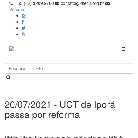
+ 55 (62) 3209.9700
contato@idtech.org.br
-
Webmail
Toggle
navigati
20/07/2021 - UCT de Iporá
passa por reforma
Distribuição de hemocomponentes será realizada na UPA da