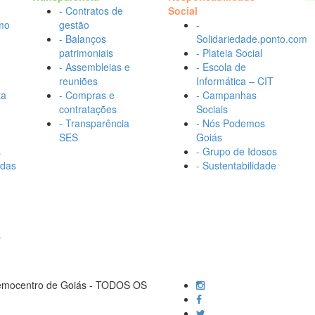
- Contratos de
Social
mo
gestão
-
- Balanços
Solidariedade.ponto.com
patrimoniais
- Plateia Social
- Assembleias e
- Escola de
reuniões
Informática – CIT
ta
- Compras e
- Campanhas
contratações
Sociais
- Transparência
- Nós Podemos
SES
Goiás
s
- Grupo de Idosos
adas
- Sustentabilidade
s
Hemocentro de Goiás - TODOS OS