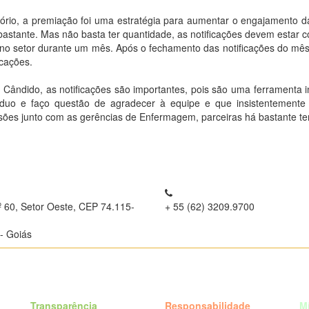
ório, a premiação foi uma estratégia para aumentar o engajamento d
stante. Mas não basta ter quantidade, as notificações devem estar co
 no setor durante um mês. Após o fechamento das notificações do mês
icações.
Cândido, as notificações são importantes, pois são uma ferramenta i
duo e faço questão de agradecer à equipe e que insistentemente n
isões junto com as gerências de Enfermagem, parceiras há bastante t
º 60, Setor Oeste, CEP 74.115-
+ 55 (62) 3209.9700
- Goiás
Transparência
Responsabilidade
M