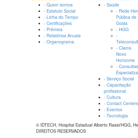
- Quem somos
- Saúde
- Estatuto Social
- Rede He
- Linha do Tempo
Pública de
- Certificações
Goiás
- Prêmios
- HGG
- Relatórios Anuais
-
- Organograma
Teleconsul
- Ciams
Novo
Horizonte
- Consulta
Especializ
- Serviço Social
- Capacitação
profissional
- Cultura
- Contact Center
- Eventos
- Tecnologia
© IDTECH, Hospital Estadual Alberto Rassi/HGG, 
DIREITOS RESERVADOS