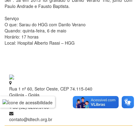
Ser”. Já em 2013 foi gravado o Danilo Verano Trio, junto com
Paulo Andrade e Fausto Baptista.
Serviço
O que: Sarau do HGG com Danilo Verano
Quando: quinta-feira, 6 de maio
Horário: 17 horas
Local: Hospital Alberto Rassi – HGG
Rua 1 nº 60, Setor Oeste, CEP 74.115-040
Goiânia - Goiás
+ 55 (62) 3209.9700
contato@idtech.org.br