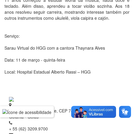
11 anos começou a estudar teoria da música, flauta doce e
teclado. Além disso, aprendeu a tocar violão sozinha. Aos 18
anos resolveu seguir carreira, mostrando interesse também por
outros instrumentos como ukulelê, viola caipira e cajón.
Serviço:
Sarau Virtual do HGG com a cantora Thaynara Alves
Data: 11 de março - quinta-feira
Local: Hospital Estadual Alberto Rassi – HGG
Rua 1 nº 60, Setor Oeste, CEP 74.115-040
Goiânia - Goiás
+ 55 (62) 3209.9700