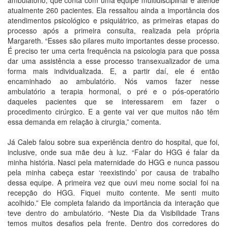
ambulatório, que conta com uma equipe multidisciplinar e atende
atualmente 260 pacientes. Ela ressaltou ainda a importância dos
atendimentos psicológico e psiquiátrico, as primeiras etapas do
processo após a primeira consulta, realizada pela própria
Margareth. “Esses são pilares muito importantes desse processo.
É preciso ter uma certa frequência na psicologia para que possa
dar uma assistência a esse processo transexualizador de uma
forma mais individualizada. E, a partir daí, ele é então
encaminhado ao ambulatório. Nós vamos fazer nesse
ambulatório a terapia hormonal, o pré e o pós-operatório
daqueles pacientes que se interessarem em fazer o
procedimento cirúrgico. E a gente vai ver que muitos não têm
essa demanda em relação à cirurgia,” comenta.
Já Caleb falou sobre sua experiência dentro do hospital, que foi,
inclusive, onde sua mãe deu à luz. “Falar do HGG é falar da
minha história. Nasci pela maternidade do HGG e nunca passou
pela minha cabeça estar ‘reexistindo’ por causa de trabalho
dessa equipe. A primeira vez que ouvi meu nome social foi na
recepção do HGG. Fiquei muito contente. Me senti muito
acolhido.” Ele completa falando da importância da interação que
teve dentro do ambulatório. “Neste Dia da Visibilidade Trans
temos muitos desafios pela frente. Dentro dos corredores do