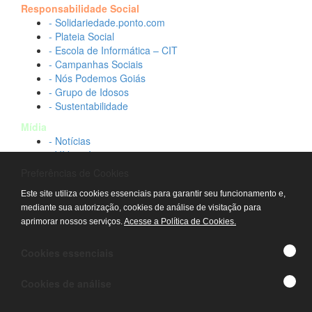
Responsabilidade Social
- Solidariedade.ponto.com
- Plateia Social
- Escola de Informática – CIT
- Campanhas Sociais
- Nós Podemos Goiás
- Grupo de Idosos
- Sustentabilidade
Mídia
- Notícias
- Vídeos Institucionais
- Idtech na TV
Preferências de Cookies
Contato
Este site utiliza cookies essenciais para garantir seu funcionamento e,
- Fale conosco
mediante sua autorização, cookies de análise de visitação para
- Trabalhe conosco
aprimorar nossos serviços.
Acesse a Política de Cookies.
- Sala de imprensa
© IDTECH, Hospital Estadual Alberto Rassi/HGG,
Cookies essenciais
Hemocentro de Goiás - TODOS OS DIREITOS
RESERVADOS
Cookies de análise