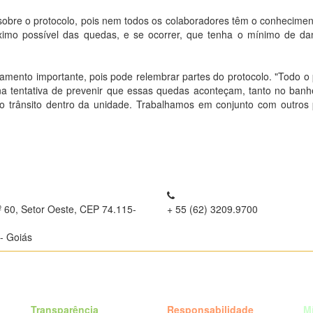
 sobre o protocolo, pois nem todos os colaboradores têm o conheciment
imo possível das quedas, e se ocorrer, que tenha o mínimo de dan
namento importante, pois pode relembrar partes do protocolo. "Todo o
 tentativa de prevenir que essas quedas aconteçam, tanto no banh
o trânsito dentro da unidade. Trabalhamos em conjunto com outros p
º 60, Setor Oeste, CEP 74.115-
+ 55 (62) 3209.9700
- Goiás
Transparência
Responsabilidade
M