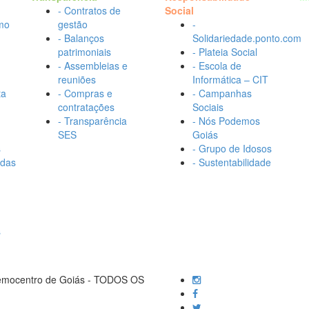
- Contratos de
Social
mo
gestão
-
- Balanços
Solidariedade.ponto.com
patrimoniais
- Plateia Social
- Assembleias e
- Escola de
reuniões
Informática – CIT
ta
- Compras e
- Campanhas
contratações
Sociais
- Transparência
- Nós Podemos
SES
Goiás
s
- Grupo de Idosos
adas
- Sustentabilidade
s
Hemocentro de Goiás - TODOS OS