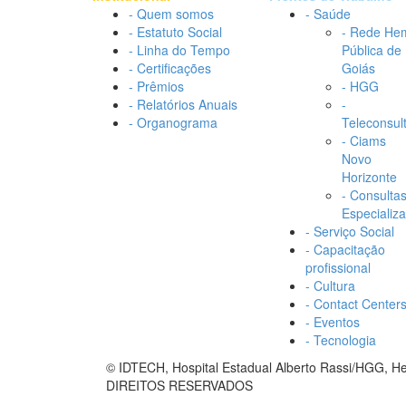
- Quem somos
- Saúde
- Estatuto Social
- Rede He
- Linha do Tempo
Pública de
- Certificações
Goiás
- Prêmios
- HGG
- Relatórios Anuais
-
- Organograma
Teleconsul
- Ciams
Novo
Horizonte
- Consulta
Especializ
- Serviço Social
- Capacitação
profissional
- Cultura
- Contact Center
- Eventos
- Tecnologia
© IDTECH, Hospital Estadual Alberto Rassi/HGG, 
DIREITOS RESERVADOS