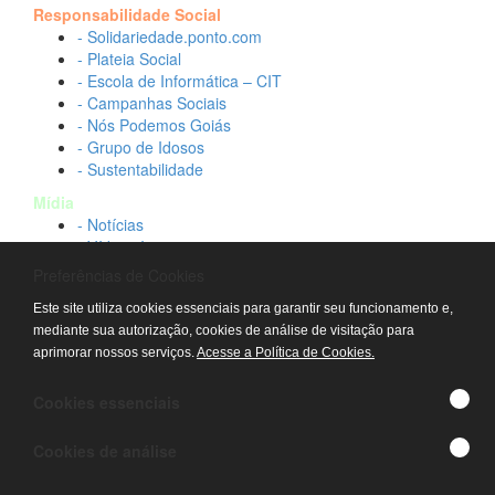
Responsabilidade Social
- Solidariedade.ponto.com
- Plateia Social
- Escola de Informática – CIT
- Campanhas Sociais
- Nós Podemos Goiás
- Grupo de Idosos
- Sustentabilidade
Mídia
- Notícias
- Vídeos Institucionais
- Idtech na TV
Preferências de Cookies
Contato
Este site utiliza cookies essenciais para garantir seu funcionamento e,
- Fale conosco
mediante sua autorização, cookies de análise de visitação para
- Trabalhe conosco
aprimorar nossos serviços.
Acesse a Política de Cookies.
- Sala de imprensa
© IDTECH, Hospital Estadual Alberto Rassi/HGG,
Cookies essenciais
Hemocentro de Goiás - TODOS OS DIREITOS
RESERVADOS
Cookies de análise