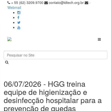
+ 55 (62) 3209.9700
contato@idtech.org.br
-
Webmail
Toggle
navigati
06/07/2026 - HGG treina
equipe de higienização e
desinfecção hospitalar para a
prevenção de quedas